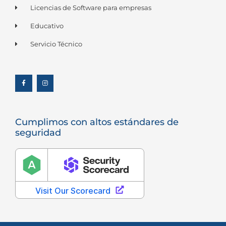
Licencias de Software para empresas
Educativo
Servicio Técnico
F
I
a
n
c
s
e
t
b
a
o
g
o
r
k
a
-
m
f
Cumplimos con altos estándares de
seguridad