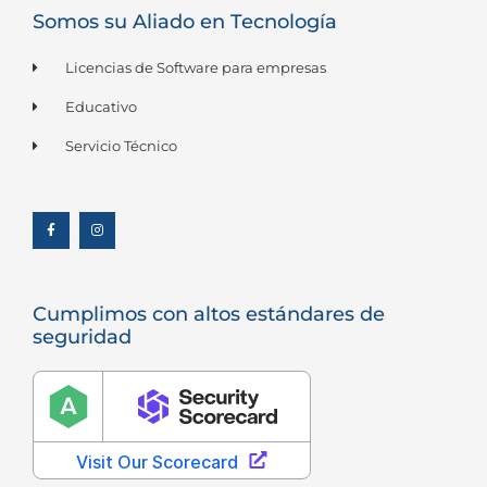
Somos su Aliado en Tecnología
Licencias de Software para empresas
Educativo
Servicio Técnico
F
I
a
n
c
s
e
t
b
a
o
g
o
r
k
a
-
m
f
Cumplimos con altos estándares de
seguridad