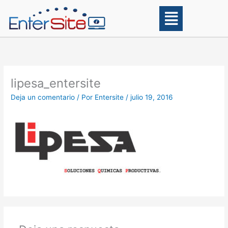
Ir
Main
al
Menu
contenido
lipesa_entersite
Deja un comentario
/ Por
Entersite
/
julio 19, 2016