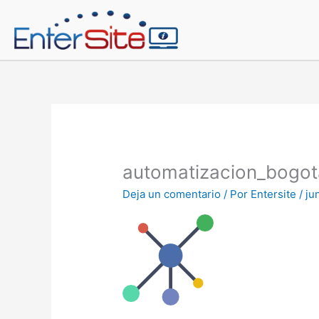
Ir
al
contenido
automatizacion_bogot
Deja un comentario
/ Por
Entersite
/
ju