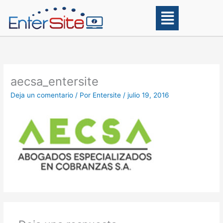
Ir
Main
al
Menu
contenido
aecsa_entersite
Deja un comentario
/ Por
Entersite
/
julio 19, 2016