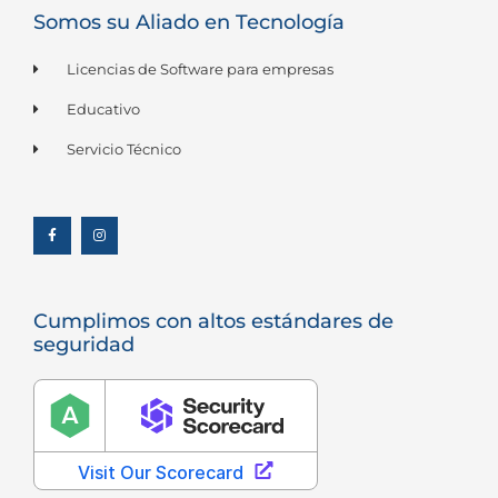
Somos su Aliado en Tecnología
Licencias de Software para empresas
Educativo
Servicio Técnico
F
I
a
n
c
s
e
t
b
a
o
g
o
r
k
a
-
m
f
Cumplimos con altos estándares de
seguridad