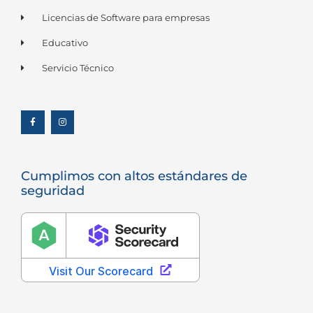
Licencias de Software para empresas
Educativo
Servicio Técnico
F
I
a
n
c
s
e
t
b
a
o
g
o
r
k
a
-
m
f
Cumplimos con altos estándares de
seguridad