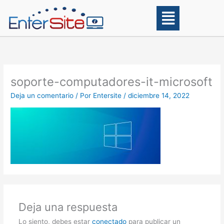
Ir
Main
al
Menu
contenido
soporte-computadores-it-microsoft
Deja un comentario
/ Por
Entersite
/
diciembre 14, 2022
Deja una respuesta
Lo siento, debes estar
conectado
para publicar un