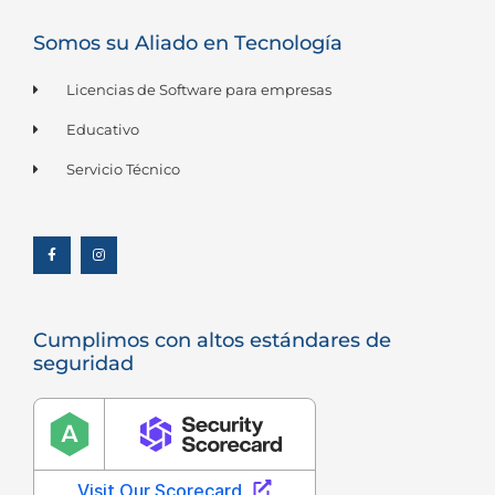
Somos su Aliado en Tecnología
Licencias de Software para empresas
Educativo
Servicio Técnico
F
I
a
n
c
s
e
t
b
a
o
g
o
r
k
a
-
m
f
Cumplimos con altos estándares de
seguridad