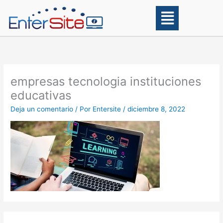
Ir
Main
al
Menu
contenido
empresas tecnologia instituciones
educativas
Deja un comentario
/ Por
Entersite
/
diciembre 8, 2022