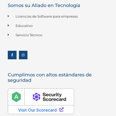
Somos su Aliado en Tecnología
Licencias de Software para empresas
Educativo
Servicio Técnico
F
I
a
n
c
s
e
t
b
a
o
g
o
r
k
a
-
m
f
Cumplimos con altos estándares de
seguridad