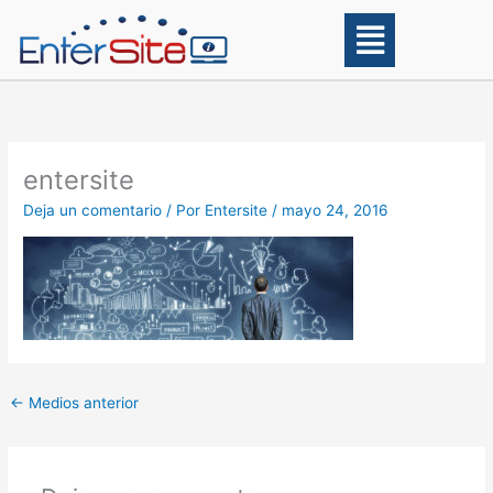
Ir
Main
al
Menu
contenido
entersite
Deja un comentario
/ Por
Entersite
/
mayo 24, 2016
←
Medios anterior