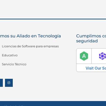
mos su Aliado en Tecnología
Cumplimos co
seguridad
Licencias de Software para empresas
Educativo
Servicio Técnico
F
I
a
n
c
s
e
t
b
a
o
g
o
r
k
a
m