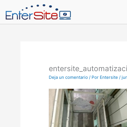
Ir
al
contenido
entersite_automatiza
Deja un comentario
/ Por
Entersite
/
ju